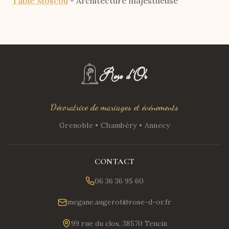
Table Moscou
- Architecture majestueuse
Décoratrice de mariages et événements
Grenoble • Chambéry • Annecy
CONTACT
06 36 36 95 60
megane.augerot@rose-d-or.fr
99 rue du clos, 38570 Tencin