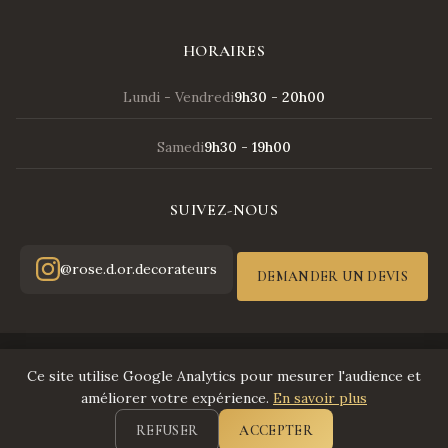
HORAIRES
Lundi - Vendredi
9h30 - 20h00
Samedi
9h30 - 19h00
SUIVEZ-NOUS
@rose.d.or.decorateurs
DEMANDER UN DEVIS
© 2026 Rose d'Or - Tous droits réservés
Ce site utilise Google Analytics pour mesurer l'audience et
Mentions légales
améliorer votre expérience.
En savoir plus
|
REFUSER
ACCEPTER
Politique de confidentialité