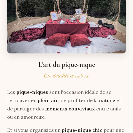
L'art du pique-nique
Convivialité et nature
Les
pique-niques
sont l'occasion idéale de se
retrouver en
plein air
, de profiter de la
nature
et
de partager des
moments conviviaux
entre amis
ou en amoureux.
Et si vous organisiez un
pique-nique chic
pour une