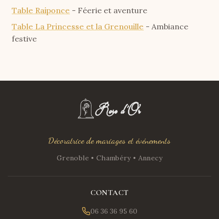
Table Raiponce
- Féerie et aventure
Table La Princesse et la Grenouille
- Ambiance
festive
Décoratrice de mariages et événements
Grenoble • Chambéry • Annecy
CONTACT
06 36 36 95 60